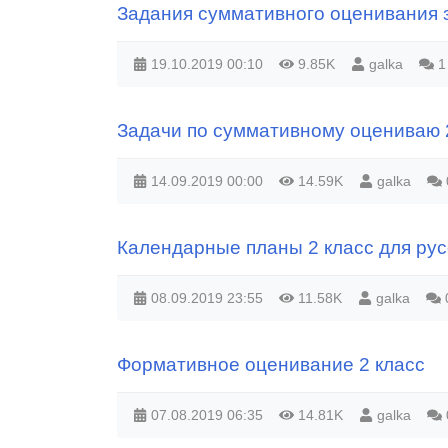
Задания суммативного оценивания з
19.10.2019
00:10
9.85K
galka
1
Задачи по суммативному оцениваю 
14.09.2019
00:00
14.59K
galka
Календарные планы 2 класс для русс
08.09.2019
23:55
11.58K
galka
Формативное оценивание 2 класс
07.08.2019
06:35
14.81K
galka