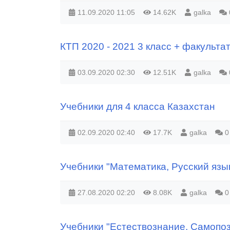
11.09.2020
11:05
14.62K
galka
КТП 2020 - 2021 3 класс + факультат
03.09.2020
02:30
12.51K
galka
Учебники для 4 класса Казахстан
02.09.2020
02:40
17.7K
galka
0
Учебники "Математика, Русский язык
27.08.2020
02:20
8.08K
galka
0
Учебники "Естествознание, Самопоз