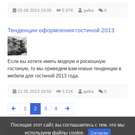
02.08.2013
19:00
5.67K
galka
0
Тенденции оформления гостиной 2013
Если вы хотите иметь модную и роскошную
гостиную, то мы приведем вам новые тенденции в
мебели для гостиной 2013 года.
12.05.2013
18:50
3.21K
galka
0
1
2
3
4
Посещая этот сайт, вы соглашаетесь с тем, что мы
Электронный журнал
© 2012 - 2026 reallife-
используем файлы cookie.
Согласен
RealLife.kz
kz@mail.ru