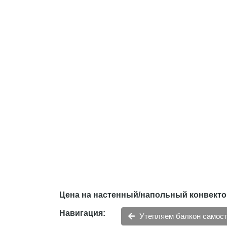
Цена на настенный/напольный конвектор
Навигация:
Утепляем балкон самос